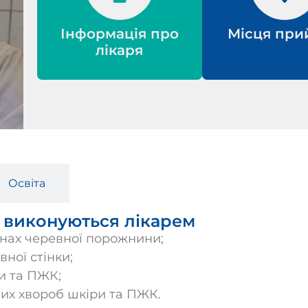
Інформація про
Місця при
лікаря
Освіта
 виконуються лікарем
нах черевної порожнини;
ної стінки;
и та ПЖК;
их хвороб шкіри та ПЖК.