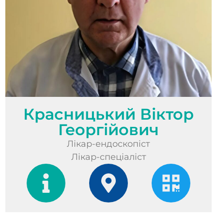
Красницький Віктор
Георгійович
Лікар-ендоскопіст
Лікар-спеціаліст