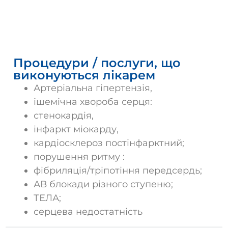
Послуги
Процедури / послуги, що
виконуються лікарем
Артеріальна гіпертензія,
ішемічна хвороба серця:
стенокардія,
інфаркт міокарду,
кардіосклероз постінфарктний;
порушення ритму :
фібриляція/тріпотіння передсердь;
АВ блокади різного ступеню;
ТЕЛА;
серцева недостатність