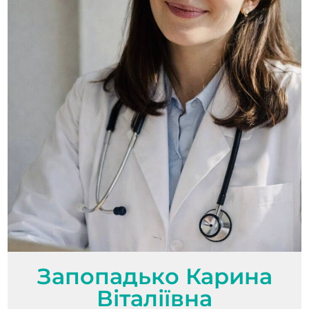
Запопадько Карина
Віталіївна