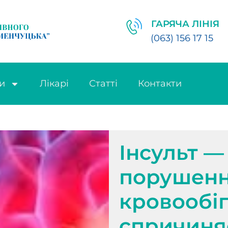
ГАРЯЧА ЛІНІЯ
(063) 156 17 15
и
Лікарі
Статті
Контакти
Інсульт —
порушенн
кровообіг
спричиня