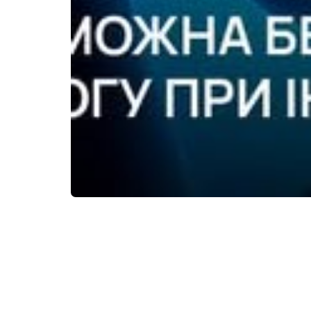
Інсульт — це гостре порушення моз
На
жаль, багато людей не знають оз
– Мовлення — порушення вимови, спл