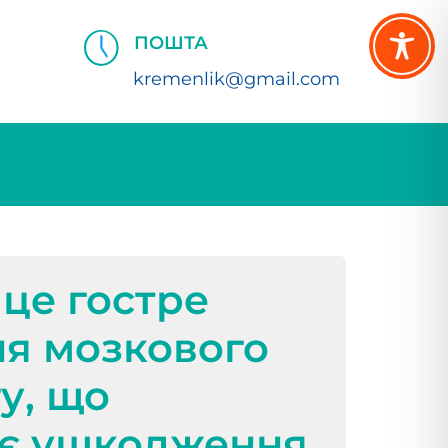
ПОШТА
kremenlik@gmail.com
 це гостре
я мозкового
у, що
є ушкодження