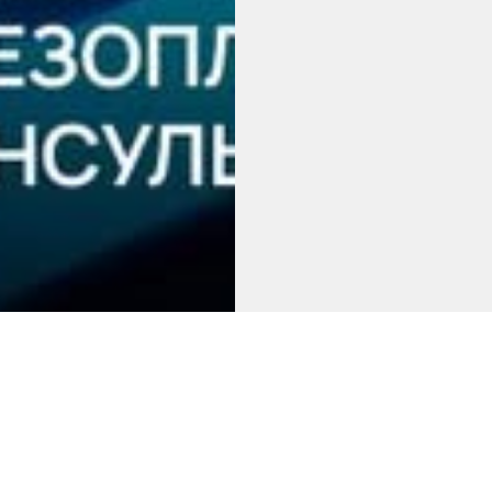
кового кровообігу, що спричиняє ушкодження т
нак інсульту. Запам’ятати їх можна за абревіа
утаність слів.