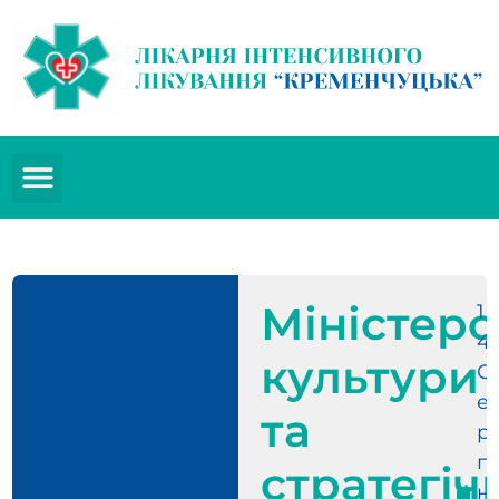
Міністерс
1
4
культури
С
е
та
р
п
стратегіч
н