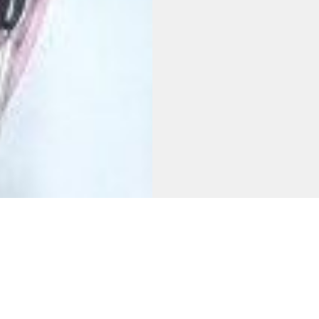
мунної системи до певних речовин, які зазвича
ься досить часто і можуть впливати на якість жи