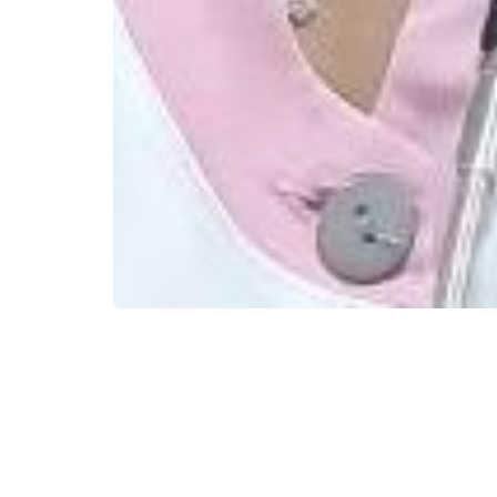
Алергія — це підвищена чутливість і
У дітей алергічні реакції зустрічают
Основні причини