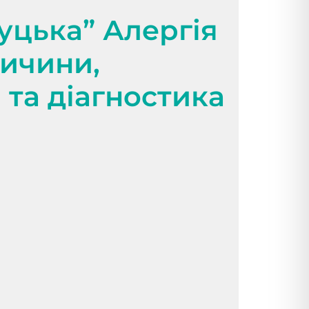
уцька” Алергія
ричини,
та діагностика