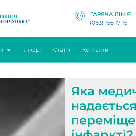
ГАРЯЧА ЛІНІЯ
(063) 156 17 15
и
Лікарі
Статті
Контакти
Яка меди
надаєтьс
переміщен
інфаркті?